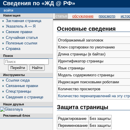
Сведения по «ЖД @ РФ»
войти
Навигация
статья
обсуждение
просмотр
исто
Заглавная страница
Указатель А — Я
Основные сведения
Свежие правки
Случайная статья
Отображаемый заголовок
Полезные ссылки
Ключ сортировки по умолчанию
Справка
Длина страницы (в байтах)
Поиск
Идентификатор страницы
Язык страницы
Модель содержимого страницы
Инструменты
Ссылки сюда
Индексация поисковыми роботами
Связанные правки
Количество просмотров
Спецстраницы
Количество перенаправлений на эту ст
Сведения о странице
Наши друзья
Защита страницы
Рекламный блок
Редактирование
Без защиты
Переименование
Без защиты