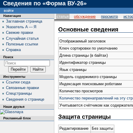
Сведения по «Форма ВУ-26»
войти
Навигация
статья
обсуждение
просмотр
исто
Заглавная страница
Указатель А — Я
Основные сведения
Свежие правки
Случайная статья
Отображаемый заголовок
Полезные ссылки
Ключ сортировки по умолчанию
Справка
Длина страницы (в байтах)
Поиск
Идентификатор страницы
Язык страницы
Модель содержимого страницы
Инструменты
Ссылки сюда
Индексация поисковыми роботами
Связанные правки
Количество просмотров
Спецстраницы
Количество перенаправлений на эту ст
Сведения о странице
Учитывается счётчиком как содержател
Наши друзья
Защита страницы
Рекламный блок
Редактирование
Без защиты