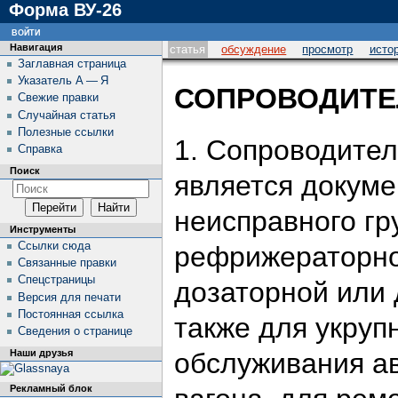
Форма ВУ-26
войти
Навигация
статья
обсуждение
просмотр
исто
Заглавная страница
Указатель А — Я
СОПРОВОДИТЕ
Свежие правки
Случайная статья
Полезные ссылки
1. Сопроводите
Справка
Поиск
является докум
неисправного гр
Инструменты
Ссылки сюда
рефрижераторног
Связанные правки
Спецстраницы
дозаторной или 
Версия для печати
Постоянная ссылка
также для укруп
Сведения о странице
обслуживания а
Наши друзья
Рекламный блок