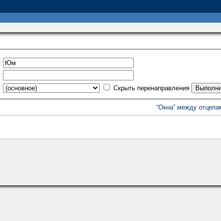
:
:
:
Скрыть перенаправления
“Окна” между отцепа