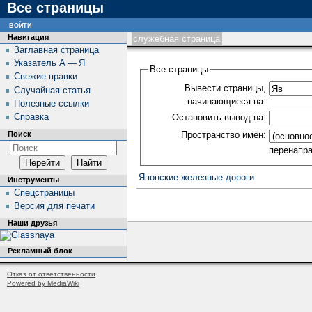
Все страницы
войти
Навигация
служебная страница
Заглавная страница
Указатель А — Я
Все страницы
Свежие правки
Вывести страницы,
Случайная статья
начинающиеся на:
Полезные ссылки
Справка
Остановить вывод на:
Пространство имён:
Поиск
перенапр
Японские железные дороги
Инструменты
Спецстраницы
Версия для печати
Наши друзья
Рекламный блок
Отказ от ответственности
Powered by MediaWiki