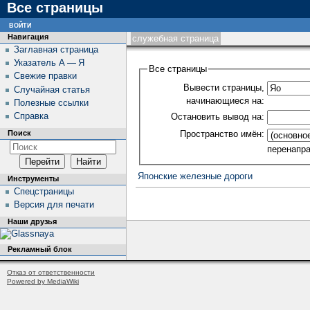
Все страницы
войти
Навигация
служебная страница
Заглавная страница
Указатель А — Я
Все страницы
Свежие правки
Вывести страницы,
Случайная статья
начинающиеся на:
Полезные ссылки
Справка
Остановить вывод на:
Пространство имён:
Поиск
перенапр
Японские железные дороги
Инструменты
Спецстраницы
Версия для печати
Наши друзья
Рекламный блок
Отказ от ответственности
Powered by MediaWiki