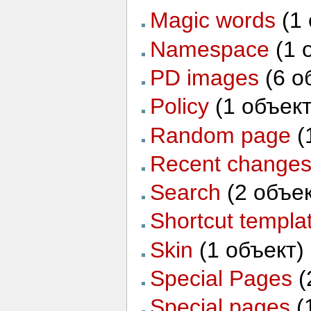
Magic words
‏‎ (
Namespace
‏‎ (
PD images
‏‎ (6
Policy
‏‎ (1 объек
Random page
‏‎
Recent change
Search
‏‎ (2 объе
Shortcut templa
Skin
‏‎ (1 объект)
Special Pages
‏‎
Special pages
‏‎