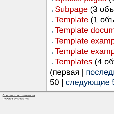
Subpage
‏‎ (3 об
Template
‏‎ (1 об
Template docum
Template examp
Template examp
Templates
‏‎ (4 
(первая |
послед
50 |
следующие 
Отказ от ответственности
Powered by MediaWiki