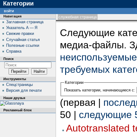
Категории
войти
Навигация
служебная страница
Заглавная страница
Указатель А — Я
Следующие кате
Свежие правки
Случайная статья
медиа-файлы. З
Полезные ссылки
Справка
неиспользуемые
Поиск
требуемых кате
Инструменты
Категории
Спецстраницы
Показать категории, начинающиеся с:
Версия для печати
Наши друзья
(первая |
послед
Рекламный блок
50 |
следующие 
Autotranslated 