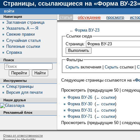
Страницы, ссылающиеся на «Форма ВУ-23
войти
Навигация
статья
обсуждение
просмотр
исто
Заглавная страница
Указатель А — Я
←
Форма ВУ-23
Свежие правки
Ссылки сюда
Случайная статья
Страница:
Полезные ссылки
Справка
Фильтры
Поиск
Скрыть
включения |
Скрыть
ссылки |
С
Следующие страницы ссылаются на «
Фо
Инструменты
Спецстраницы
Просмотреть (предыдущие 50 | следующи
Версия для печати
Форма ВУ-26
‎
(
← ссылки
)
Наши друзья
Форма ВУ-30
‎
(
← ссылки
)
Форма ВУ-31
‎
(
← ссылки
)
Рекламный блок
Форма ВУ-71
‎
(
← ссылки
)
Просмотреть (предыдущие 50 | следующи
Отказ от ответственности
Powered by MediaWiki