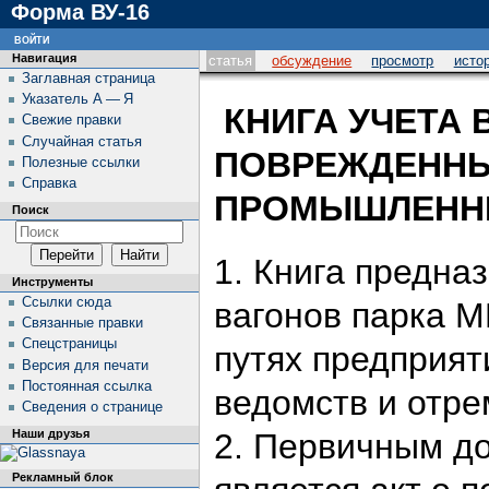
Форма ВУ-16
войти
Навигация
статья
обсуждение
просмотр
исто
Заглавная страница
Указатель А — Я
КНИГА УЧЕТА 
Свежие правки
Случайная статья
ПОВРЕЖДЕННЫ
Полезные ссылки
Справка
ПРОМЫШЛЕНН
Поиск
1. Книга предна
Инструменты
Ссылки сюда
вагонов парка 
Связанные правки
Спецстраницы
путях предприят
Версия для печати
Постоянная ссылка
ведомств и отр
Сведения о странице
2. Первичным до
Наши друзья
Рекламный блок