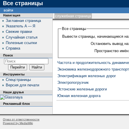
Все страницы
войти
Навигация
служебная страница
Заглавная страница
Указатель А — Я
Все страницы
Свежие правки
Вывести страницы, начинающиеся на
Случайная статья
Полезные ссылки
Остановить вывод на
Справка
Пространство имён
Поиск
Частота и продолжительность динамиче
Экономика железнодорожного транспор
Инструменты
Электрификация железных дорог
Спецстраницы
Электропогрузчик
Версия для печати
Эстонские железные дороги
Наши друзья
Южная железная дорога
Рекламный блок
Отказ от ответственности
Powered by MediaWiki