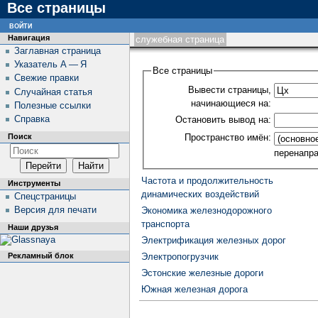
Все страницы
войти
Навигация
служебная страница
Заглавная страница
Указатель А — Я
Все страницы
Свежие правки
Вывести страницы,
Случайная статья
начинающиеся на:
Полезные ссылки
Справка
Остановить вывод на:
Пространство имён:
Поиск
перенапр
Частота и продолжительность
Инструменты
динамических воздействий
Спецстраницы
Версия для печати
Экономика железнодорожного
транспорта
Наши друзья
Электрификация железных дорог
Рекламный блок
Электропогрузчик
Эстонские железные дороги
Южная железная дорога