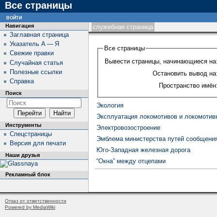
Все страницы
войти
Навигация
служебная страница
Заглавная страница
Указатель А — Я
Все страницы
Свежие правки
Вывести страницы, начинающиеся на
Случайная статья
Полезные ссылки
Остановить вывод на
Справка
Пространство имён
Поиск
Экология
Эксплуатация локомотивов и локомотив
Инструменты
Электровозостроение
Спецстраницы
Эмблема министерства путей сообщени
Версия для печати
Юго-Западная железная дорога
Наши друзья
“Окна” между отцепами
Рекламный блок
Отказ от ответственности
Powered by MediaWiki