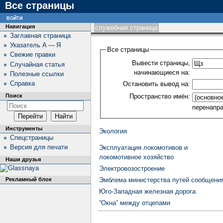
Все страницы
войти
Навигация
служебная страница
Заглавная страница
Указатель А — Я
Все страницы
Свежие правки
Вывести страницы,
Случайная статья
начинающиеся на:
Полезные ссылки
Справка
Остановить вывод на:
Пространство имён:
Поиск
перенапр
Инструменты
Экология
Спецстраницы
Версия для печати
Эксплуатация локомотивов и
локомотивное хозяйство
Наши друзья
Электровозостроение
Рекламный блок
Эмблема министерства путей сообщени
Юго-Западная железная дорога
“Окна” между отцепами