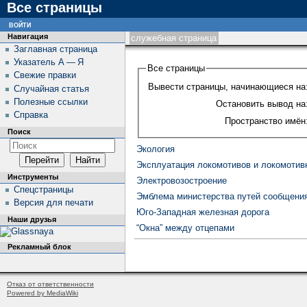
Все страницы
войти
Навигация
служебная страница
Заглавная страница
Указатель А — Я
Все страницы
Свежие правки
Вывести страницы, начинающиеся на
Случайная статья
Полезные ссылки
Остановить вывод на
Справка
Пространство имён
Поиск
Экология
Эксплуатация локомотивов и локомотив
Инструменты
Электровозостроение
Спецстраницы
Эмблема министерства путей сообщени
Версия для печати
Юго-Западная железная дорога
Наши друзья
“Окна” между отцепами
Рекламный блок
Отказ от ответственности
Powered by MediaWiki