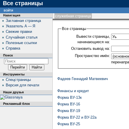
Все страницы
войти
Навигация
служебная страница
Заглавная страница
Указатель А — Я
Все страницы
Свежие правки
Вывести страницы,
Случайная статья
начинающиеся на:
Полезные ссылки
Справка
Остановить вывод на:
Пространство имён:
Поиск
перенапр
Инструменты
Фадеев Геннадий Матвеевич
Спецстраницы
Версия для печати
Финансы и кредит
Наши друзья
Форма ВУ-13к
Рекламный блок
Форма ВУ-16
Форма ВУ-19
Форма ВУ-22 и ВУ-22а
Форма ВУ-25