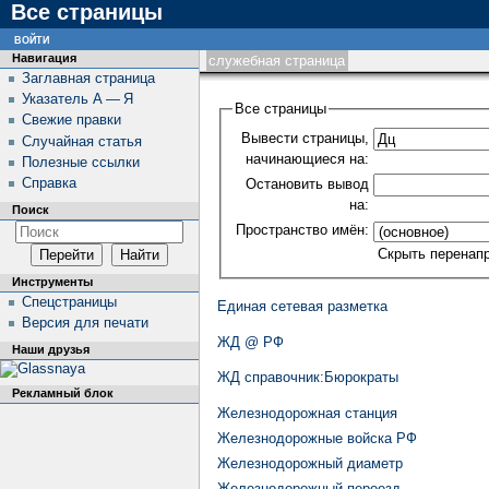
Все страницы
войти
Навигация
служебная страница
Заглавная страница
Указатель А — Я
Все страницы
Свежие правки
Вывести страницы,
Случайная статья
начинающиеся на:
Полезные ссылки
Справка
Остановить вывод
на:
Поиск
Пространство имён:
Скрыть перенап
Инструменты
Спецстраницы
Единая сетевая разметка
Версия для печати
ЖД @ РФ
Наши друзья
ЖД cправочник:Бюрократы
Рекламный блок
Железнодорожная станция
Железнодорожные войска РФ
Железнодорожный диаметр
Железнодорожный переезд