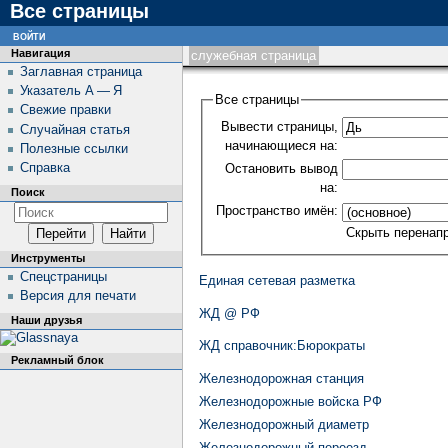
Все страницы
войти
Навигация
служебная страница
Заглавная страница
Указатель А — Я
Все страницы
Свежие правки
Вывести страницы,
Случайная статья
начинающиеся на:
Полезные ссылки
Справка
Остановить вывод
на:
Поиск
Пространство имён:
Скрыть перенап
Инструменты
Спецстраницы
Единая сетевая разметка
Версия для печати
ЖД @ РФ
Наши друзья
ЖД cправочник:Бюрократы
Рекламный блок
Железнодорожная станция
Железнодорожные войска РФ
Железнодорожный диаметр
Железнодорожный переезд