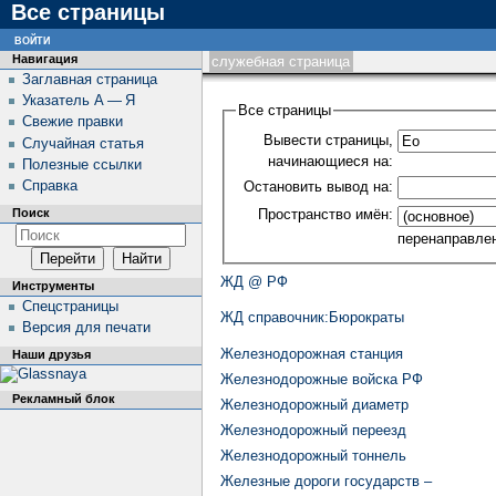
Все страницы
войти
Навигация
служебная страница
Заглавная страница
Указатель А — Я
Все страницы
Свежие правки
Вывести страницы,
Случайная статья
начинающиеся на:
Полезные ссылки
Справка
Остановить вывод на:
Пространство имён:
Поиск
перенаправле
ЖД @ РФ
Инструменты
Спецстраницы
ЖД cправочник:Бюрократы
Версия для печати
Железнодорожная станция
Наши друзья
Железнодорожные войска РФ
Рекламный блок
Железнодорожный диаметр
Железнодорожный переезд
Железнодорожный тоннель
Железные дороги государств –