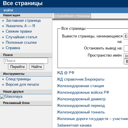
Все страницы
войти
Навигация
служебная страница
Заглавная страница
Указатель А — Я
Все страницы
Свежие правки
Вывести страницы, начинающиеся
Случайная статья
на:
Полезные ссылки
Справка
Остановить вывод на:
Пространство имён:
Поиск
ЖД @ РФ
Инструменты
Спецстраницы
ЖД cправочник:Бюрократы
Версия для печати
Железнодорожная станция
Наши друзья
Железнодорожные войска РФ
Железнодорожный диаметр
Рекламный блок
Железнодорожный переезд
Железнодорожный тоннель
Железные дороги государств – участни
Забанкетная канава