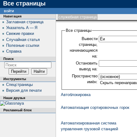
Все страницы
войти
Навигация
служебная страница
Заглавная страница
Указатель А — Я
Все страницы
Свежие правки
Вывести
Случайная статья
страницы,
Полезные ссылки
начинающиеся
Справка
на:
Поиск
Остановить
вывод на:
Пространство
Инструменты
имён:
Скрыть перенаправ
Спецстраницы
Версия для печати
Автоблокировка
Наши друзья
Автоматизация сортировочных горок
Рекламный блок
Автоматизированная система
управления грузовой станцией