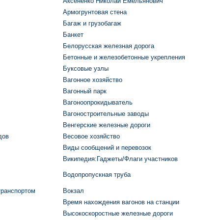
Аксененко Николай Емельянович
Армогрунтовая стена
Багаж и грузобагаж
Банкет
Белорусская железная дорога
Бетонные и железобетонные укрепления
Буксовые узлы
Вагонное хозяйство
Вагонный парк
Вагоноопрокидыватель
Вагоностроительные заводы
Венгерские железные дороги
дов
Весовое хозяйство
Виды сообщений и перевозок
Википедия:Гаджеты/Флаги участников
Водопропускная труба
транспортом
Вокзал
Время нахождения вагонов на станции
Высокоскоростные железные дороги