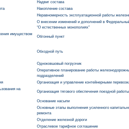
Надвиг состава
рта
Накопление состава
Неравномерность эксплуатационной работы железн
О внесении изменений и дополнений в Федеральны
“О естественных монополиях"
яжения имуществом
Обгонный пункт
Обходной путь
Одноковшовый погрузчик
Оперативное планирование работы железнодорожн
подразделений
ия
Организация и управление контейнерными перевоз
ьзования на
Организация тягового обеспечения поездной работы
Основание насыпи
Основные этапы выполнения усиленного капитальн
ремонта
Отделение железной дороги
Отраслевое тарифное соглашение