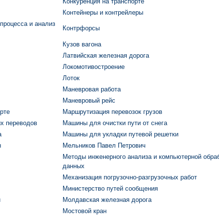
Конкуренция на транспорте
Контейнеры и контрейлеры
процесса и анализ
Контрфорсы
Кузов вагона
Латвийская железная дорога
Локомотивостроение
Лоток
Маневровая работа
Маневровый рейс
рте
Маршрутизация перевозок грузов
х переводов
Машины для очистки пути от снега
а
Машины для укладки путевой решетки
ы
Мельников Павел Петрович
Методы инженерного анализа и компьютерной обра
данных
Механизация погрузочно-разгрузочных работ
Министерство путей сообщения
и
Молдавская железная дорога
Мостовой кран