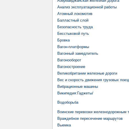
Азербайджанская железная дорога
Анализ эксплуатационной работы
Атомный локомотив
Балластный слой
Безопасность труда
Бесстыковой путь
Бровка
Вагон-платформы
Вагонный замедлитель
Вагонооборот
Вагоностроение
Великобритании железные дороги
Вес и скорость движения грузовых поез
Вибрационные машины
Википедия:Гаджеты/
Водоборьба
Воинские перевозки железнодорожным 
Враждебное пересечение маршрутов
Выемка