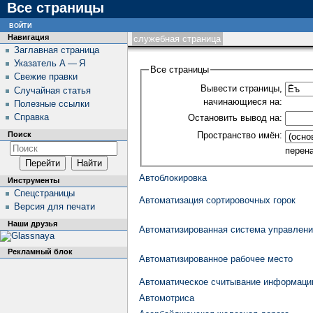
Все страницы
войти
Навигация
служебная страница
Заглавная страница
Указатель А — Я
Все страницы
Свежие правки
Вывести страницы,
Случайная статья
начинающиеся на:
Полезные ссылки
Справка
Остановить вывод на:
Пространство имён:
Поиск
перен
Автоблокировка
Инструменты
Спецстраницы
Автоматизация сортировочных горок
Версия для печати
Наши друзья
Автоматизированная система управлени
Рекламный блок
Автоматизированное рабочее место
Автоматическое считывание информаци
Автомотриса