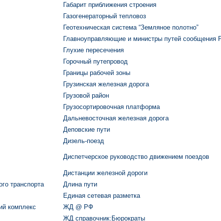
Габарит приближения строения
Газогенераторный тепловоз
Геотехническая система “Земляное полотно”
Главноуправляющие и министры путей сообщения 
Глухие пересечения
Горочный путепровод
Границы рабочей зоны
Грузинская железная дорога
Грузовой район
Грузосортировочная платформа
Дальневосточная железная дорога
Деповские пути
Дизель-поезд
Диспетчерское руководство движением поездов
Дистанции железной дороги
го транспорта
Длина пути
Единая сетевая разметка
ий комплекс
ЖД @ РФ
ЖД cправочник:Бюрократы