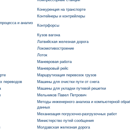
Конкуренция на транспорте
Контейнеры и контрейлеры
процесса и анализ
Контрфорсы
Кузов вагона
Латвийская железная дорога
Локомотивостроение
Лоток
Маневровая работа
Маневровый рейс
рте
Маршрутизация перевозок грузов
х переводов
Машины для очистки пути от снега
а
Машины для укладки путевой решетки
ы
Мельников Павел Петрович
Методы инженерного анализа и компьютерной обра
данных
Механизация погрузочно-разгрузочных работ
Министерство путей сообщения
и
Молдавская железная дорога