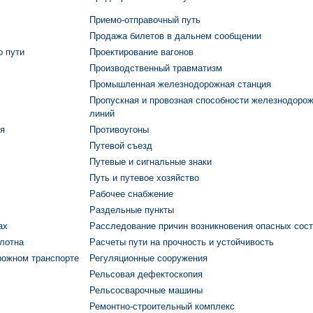
Приемо-отправочный путь
Продажа билетов в дальнем сообщении
 пути
Проектирование вагонов
Производственный травматизм
Промышленная железнодорожная станция
Пропускная и провозная способности железнодоро
линий
я
Противоугоны
Путевой съезд
Путевые и сигнальные знаки
Путь и путевое хозяйство
Рабочее снабжение
Раздельные пункты
ах
Расследование причин возникновения опасных сос
олотна
Расчеты пути на прочность и устойчивость
рожном транспорте
Регуляционные сооружения
Рельсовая дефектоскопия
Рельсосварочные машины
Ремонтно-строительный комплекс