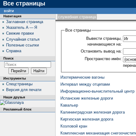
Все страницы
войти
Навигация
служебная страница
Заглавная страница
Указатель А — Я
Все страницы
Свежие правки
Вывести страницы,
Случайная статья
начинающиеся на:
Полезные ссылки
Справка
Остановить вывод на:
Пространство имён:
Поиск
перена
Изотермические вагоны
Инструменты
Спецстраницы
Интервал между отцепами
Версия для печати
Информационно-вычислительный центр
Наши друзья
Испанские железные дороги
Кавальер
Рекламный блок
Калининградская железная дорога
Киргизская железная дорога
Козловой кран
Комплексная механизация снегоочистит