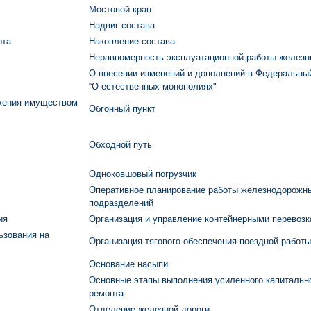
Мостовой кран
Надвиг состава
рта
Накопление состава
Неравномерность эксплуатационной работы железн
О внесении изменений и дополнений в Федеральны
“О естественных монополиях"
яжения имуществом
Обгонный пункт
Обходной путь
Одноковшовый погрузчик
Оперативное планирование работы железнодорожн
подразделений
ия
Организация и управление контейнерными перевоз
ьзования на
Организация тягового обеспечения поездной работы
Основание насыпи
Основные этапы выполнения усиленного капитальн
ремонта
Отделение железной дороги