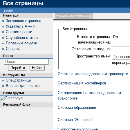
Все страницы
войти
Навигация
служебная страница
Заглавная страница
Указатель А — Я
Все страницы
Свежие правки
Вывести страницы,
Случайная статья
начинающиеся на:
Полезные ссылки
Справка
Остановить вывод на:
Пространство имён:
Поиск
перенапр
Связь на железнодорожном транспорте
Инструменты
Спецстраницы
Сертификация контейнеров
Версия для печати
Сигнализация на железнодорожном
Наши друзья
транспорте
Рекламный блок
Система образования
Система “Экспресс”
Скоростемер горочный