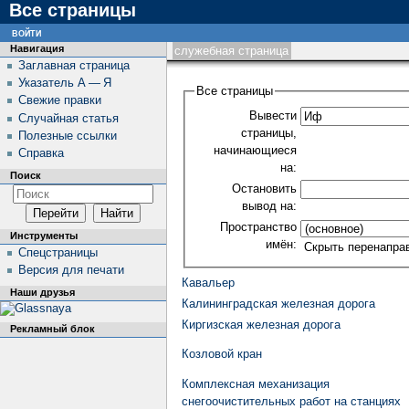
Все страницы
войти
Навигация
служебная страница
Заглавная страница
Указатель А — Я
Все страницы
Свежие правки
Вывести
Случайная статья
страницы,
Полезные ссылки
начинающиеся
Справка
на:
Поиск
Остановить
вывод на:
Пространство
Инструменты
имён:
Скрыть перенапра
Спецстраницы
Версия для печати
Кавальер
Наши друзья
Калининградская железная дорога
Киргизская железная дорога
Рекламный блок
Козловой кран
Комплексная механизация
снегоочистительных работ на станциях