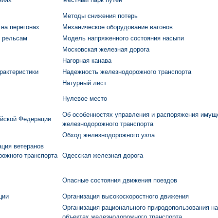
Методы снижения потерь
 на перегонах
Механическое оборудование вагонов
о рельсам
Модель напряженного состояния насыпи
Московская железная дорога
Нагорная канава
рактеристики
Надежность железнодорожного транспорта
Натурный лист
Нулевое место
Об особенностях управления и распоряжения имущ
ийской Федерации
железнодорожного транспорта
Обход железнодорожного узла
ация ветеранов
рожного транспорта
Одесская железная дорога
Опасные состояния движения поездов
ции
Организация высокоскоростного движения
Организация рационального природопользования на
объектах железнодорожного транспорта