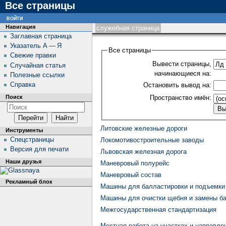
Все страницы
войти
Навигация
служебная страница
Заглавная страница
Указатель А — Я
Все страницы
Свежие правки
Вывести страницы,
Случайная статья
начинающиеся на:
Полезные ссылки
Справка
Остановить вывод на:
Пространство имён:
Поиск
Литовские железные дороги
Инструменты
Спецстраницы
Локомотивостроительные заводы
Версия для печати
Львовская железная дорога
Наши друзья
Маневровый полурейс
Маневровый состав
Рекламный блок
Машины для балластировки и подъемки
Машины для очистки щебня и замены б
Межгосударственная стандартизация
Местная работа на участках и направле