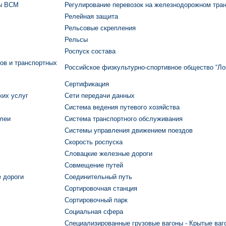
ты ВСМ
Регулирование перевозок на железнодорожном тра
Релейная защита
Рельсовые скрепления
Рельсы
Роспуск состава
ов и транспортных
Российское физкультурно-спортивное общество “Ло
Сертификация
ких услуг
Сети передачи данных
Система ведения путевого хозяйства
олеи
Система транспортного обслуживания
Системы управления движением поездов
Скорость роспуска
Словацкие железные дороги
Совмещение путей
 дороги
Соединительный путь
Сортировочная станция
Сортировочный парк
Социальная сфера
Специализированные грузовые вагоны - Крытые ваг