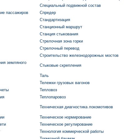
Специальный подвижной состав
ие пассажиров
Спредер
Стандартизация
Станционный маршрут
Станция стыкования
Стрелочная зона горки
Стрелочный перевод
Строительство железнодорожных мостов
ния земляного
Стыковые скрепления
Таль
Тележки грузовых вагонов
счеты
Тепловоз
тия
Теплопаровоз
Техническая диагностика локомотивов
ции
Техническое нормирование
ети
Техническое регулирование
т
Технология коммерческой работы
Тормозной башмак