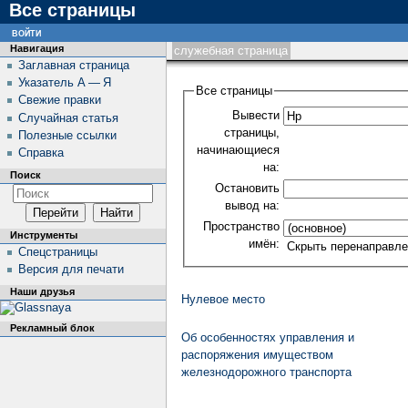
Все страницы
войти
Навигация
служебная страница
Заглавная страница
Указатель А — Я
Все страницы
Свежие правки
Вывести
Случайная статья
страницы,
Полезные ссылки
начинающиеся
Справка
на:
Поиск
Остановить
вывод на:
Пространство
Инструменты
имён:
Скрыть перенаправле
Спецстраницы
Версия для печати
Наши друзья
Нулевое место
Рекламный блок
Об особенностях управления и
распоряжения имуществом
железнодорожного транспорта